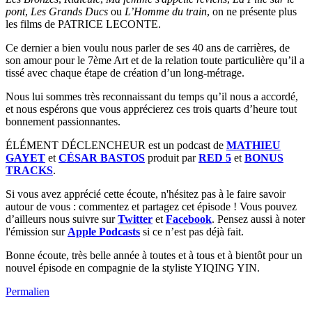
pont
,
Les Grands Ducs
ou
L’Homme du train
, on ne présente plus
les films de PATRICE LECONTE.
Ce dernier a bien voulu nous parler de ses 40 ans de carrières, de
son amour pour le 7ème Art et de la relation toute particulière qu’il a
tissé avec chaque étape de création d’un long-métrage.
Nous lui sommes très reconnaissant du temps qu’il nous a accordé,
et nous espérons que vous apprécierez ces trois quarts d’heure tout
bonnement passionnantes.
ÉLÉMENT DÉCLENCHEUR est un podcast de
MATHIEU
GAYET
et
CÉSAR BASTOS
produit par
RED 5
et
BONUS
TRACKS
.
Si vous avez apprécié cette écoute, n'hésitez pas à le faire savoir
autour de vous : commentez et partagez cet épisode ! Vous pouvez
d’ailleurs nous suivre sur
Twitter
et
Facebook
. Pensez aussi à noter
l'émission sur
Apple Podcasts
si ce n’est pas déjà fait.
Bonne écoute, très belle année à toutes et à tous et à bientôt pour un
nouvel épisode en compagnie de la styliste YIQING YIN.
Permalien