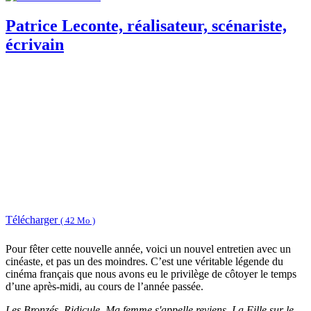
Patrice Leconte, réalisateur, scénariste,
écrivain
Télécharger
( 42 Mo )
Pour fêter cette nouvelle année, voici un nouvel entretien avec un
cinéaste, et pas un des moindres. C’est une véritable légende du
cinéma français que nous avons eu le privilège de côtoyer le temps
d’une après-midi, au cours de l’année passée.
Les Bronzés
,
Ridicule
,
Ma femme s'appelle reviens
,
La Fille sur le