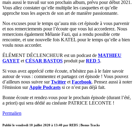
mais aussi le travail sur son prochain album, prévu pour début 2021.
Vous allez constater qu’elle multiplie les casquettes et qu’elle
approche tous les aspects de son art de manière passionnante.
Nos excuses pour le temps qu’aura mis cet épisode à vous parvenir
et nos remerciements pour l’écoute que vous lui accorderez. Nous
remercions également Mélanie Fazi, qui a rendu possible cette
rencontre, et une nouvelle fois KATEL pour le temps qu’elle a bien
voulu nous accorder.
ÉLÉMENT DÉCLENCHEUR est un podcast de
MATHIEU
GAYET
et
CÉSAR BASTOS
produit par
RED 5
.
Si vous avez apprécié cette écoute, n'hésitez pas à le faire savoir
autour de vous : commentez et partagez cet épisode ! Vous pouvez
d’ailleurs nous suivre sur
Twitter
et
Facebook
. Pensez aussi à noter
l'émission sur
Apple Podcasts
si ce n’est pas déjà fait.
Bonne écoute et rendez-vous pour le prochain épisode (durant l’été,
a priori) qui sera dédié au cinéaste PATRICE LECONTE !
Permalien
Publié le
vendredi 10 juillet 2020 à 13:40
par RED5 | Bonus Tracks