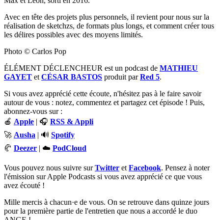
Max et Léon, sorti en 2016.
Avec en tête des projets plus personnels, il revient pour nous sur la
réalisation de sketchzs, de formats plus longs, et comment créer tous
les délires possibles avec des moyens limités.
Photo © Carlos Pop
ÉLÉMENT DÉCLENCHEUR est un podcast de
MATHIEU
GAYET
et
CÉSAR BASTOS
produit par
Red 5
.
Si vous avez apprécié cette écoute, n'hésitez pas à le faire savoir
autour de vous : notez, commentez et partagez cet épisode ! Puis,
abonnez-vous sur :
🍎
Apple
| 🎧
RSS & Appli
🚀
Ausha
| 🔊
Spotify
🥐
Deezer
| ☁️
PodCloud
Vous pouvez nous suivre sur
Twitter
et
Facebook
. Pensez à noter
l'émission sur Apple Podcasts si vous avez apprécié ce que vous
avez écouté !
Mille mercis à chacun·e de vous. On se retrouve dans quinze jours
pour la première partie de l'entretien que nous a accordé le duo
ANGE !