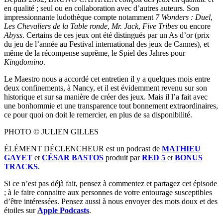
en qualité ; seul ou en collaboration avec d’autres auteurs. Son
impressionnante ludothèque compte notamment
7 Wonders : Duel
,
Les Chevaliers de la Table ronde
,
Mr. Jack
,
Five Tribes
ou encore
Abyss
. Certains de ces jeux ont été distingués par un As d’or (prix
du jeu de l’année au Festival international des jeux de Cannes), et
même de la récompense suprême, le Spiel des Jahres pour
Kingdomino
.
Le Maestro nous a accordé cet entretien il y a quelques mois entre
deux confinements, à Nancy, et il est évidemment revenu sur son
historique et sur sa manière de créer des jeux. Mais il l’a fait avec
une bonhommie et une transparence tout bonnement extraordinaires,
ce pour quoi on doit le remercier, en plus de sa disponibilité.
PHOTO © JULIEN GILLES
ÉLÉMENT DÉCLENCHEUR est un podcast de
MATHIEU
GAYET
et
CÉSAR BASTOS
produit par
RED 5
et
BONUS
TRACKS
.
Si ce n’est pas déjà fait, pensez à commentez et partagez cet épisode
; à le faire connaitre aux personnes de votre entourage susceptibles
d’être intéressées. Pensez aussi à nous envoyer des mots doux et des
étoiles sur
Apple Podcasts
.